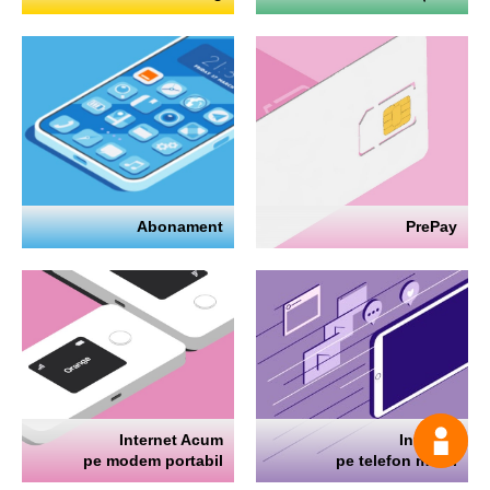
Abonament
PrePay
Internet Acum
Internet
Întrea
pe modem portabil
pe telefon mobil