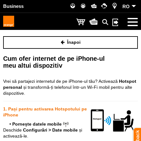
Business
RO
Înapoi
Cum ofer internet de pe iPhone-ul
meu altui dispozitiv
Vrei să partajezi internetul de pe iPhone-ul tău? Activează
Hotspot
personal
și transformă-ți telefonul într-un Wi-Fi mobil pentru alte
dispozitive.
1. Pași pentru activarea Hotspotului pe
iPhone
• Pornește datele mobile
D
eschide
Configurări > Date mobile
și
activează-le.