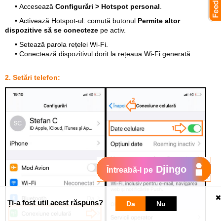
•
Accesează
Configurări > Hotspot personal
.
•
Activează Hotspot-ul: comută butonul
Permite altor
dispozitive să se conecteze
pe activ.
•
Setează parola rețelei Wi-Fi.
•
Conectează dispozitivul dorit la rețeaua Wi-Fi generată.
2. Setări telefon:
Djingo
Întreabă-l pe
Ți-a fost util acest răspuns?
Da
Nu