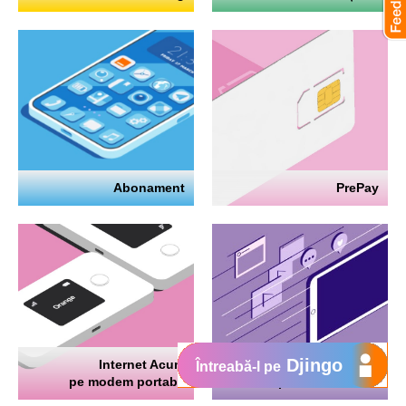
Abonament
PrePay
Djingo
Internet Acum
Internet
Întreabă-l pe
pe modem portabil
pe telefon mobil