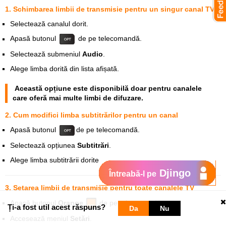
1. Schimbarea limbii de transmisie pentru un singur canal TV
Selectează canalul dorit.
Apasă butonul
de pe telecomandă.
Selectează submeniul
Audio
.
Alege limba dorită din lista afișată.
Această opțiune este disponibilă
doar pentru canalele
care oferă mai multe limbi de difuzare
.
2. Cum modifici limba subtitrărilor pentru un canal
Apasă butonul
de pe telecomandă.
Selectează opțiunea
Subtitrări
.
Alege limba subtitrării dorite.
Djingo
Întreabă-l pe
3. Setarea limbii de transmisie pentru toate canalele TV
Apasă butonul
Orange
de pe telecomandă.
Ți-a fost util acest răspuns?
Da
Nu
Accesează meniul
Setări
.