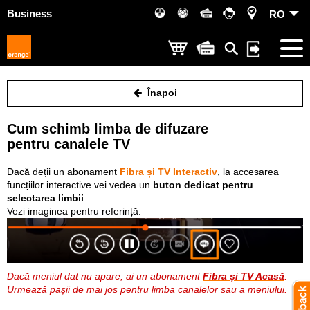
Business
RO
Înapoi
Cum schimb limba de difuzare
pentru canalele TV
Dacă deții un abonament
Fibra și TV Interactiv
, la accesarea
funcțiilor interactive vei vedea un
buton dedicat pentru
selectarea limbii
.
Vezi imaginea pentru referință.
Dacă meniul dat nu apare, ai un abonament
Fibra și TV Acasă
.
Urmează pașii de mai jos pentru limba canalelor sau a meniului.