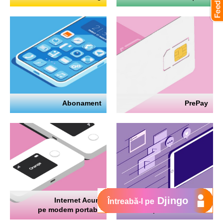
Abonament
PrePay
Djingo
Internet Acum
Internet
Întreabă-l pe
pe modem portabil
pe telefon mobil