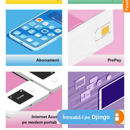
Abonament
PrePay
Djingo
Internet Acum
Internet
Întreabă-l pe
pe modem portabil
pe telefon mobil