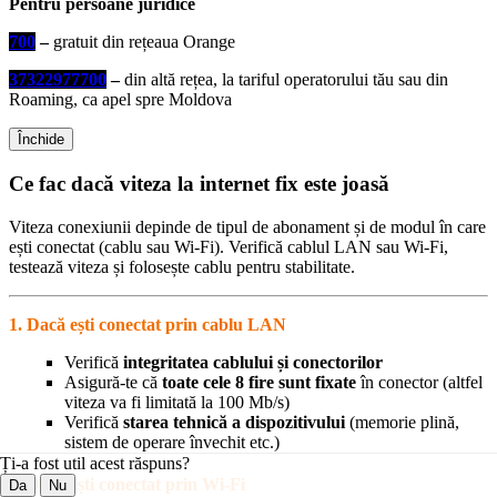
Pentru persoane juridice
7
0
0
–
gratuit din rețeaua Orange
3
7
3
2
2
9
7
7
7
0
0
–
din altă rețea, la tariful operatorului tău sau din
Roaming, ca apel spre Moldova
Închide
Ce fac dacă viteza la internet fix este joasă
Viteza conexiunii depinde de tipul de abonament și de modul în care
ești conectat (cablu sau Wi-Fi). Verifică cablul LAN sau Wi-Fi,
testează viteza și folosește cablu pentru stabilitate.
1. Dacă ești conectat prin cablu LAN
Verifică
integritatea cablului și conectorilor
Asigură-te că
toate cele 8 fire sunt fixate
în conector (altfel
viteza va fi limitată la 100 Mb/s)
Verifică
starea tehnică a dispozitivului
(memorie plină,
sistem de operare învechit etc.)
Ți-a fost util acest răspuns?
2. Dacă ești conectat prin Wi-Fi
Da
Nu