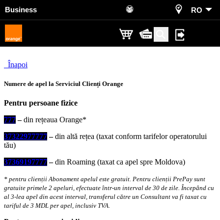
Business
RO
×
Înapoi
Numere de apel la Serviciul Clienți Orange
Pentru persoane fizice
7
7
7
–
din rețeaua Orange*
3
7
3
2
2
9
7
7
7
7
7
–
din altă rețea (taxat conform tarifelor operatorului
tău)
3
7
3
6
9
1
9
7
7
7
7
–
din Roaming (taxat ca apel spre Moldova)
* pentru clienții Abonament apelul este gratuit. Pentru clienții PrePay sunt
gratuite primele 2 apeluri, efectuate într-un interval de 30 de zile. Începând cu
al 3-lea apel din acest interval, transferul către un Consultant va fi taxat cu
tariful de 3 MDL per apel, inclusiv TVA.