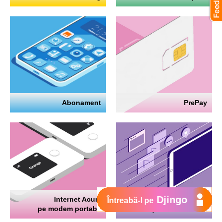
Abonament
PrePay
Djingo
Internet Acum
Internet
Întreabă-l pe
pe modem portabil
pe telefon mobil