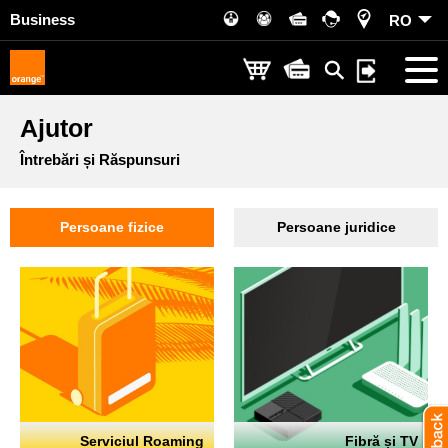
Business
RO
Ajutor
Întrebări și Răspunsuri
Persoane fizice
Persoane juridice
Serviciul Roaming
Fibră și TV