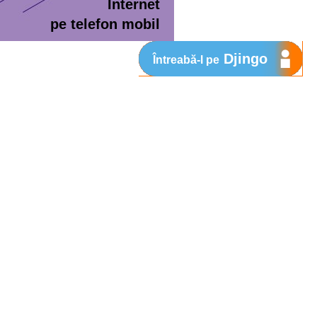
Internet
pe telefon mobil
Djingo
Întreabă-l pe
ment