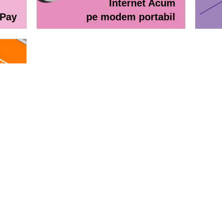
Internet Acum
ePay
pe modem portabil
line
eractiv / Lista de prețuri
Lista de preţuri Orange Abona