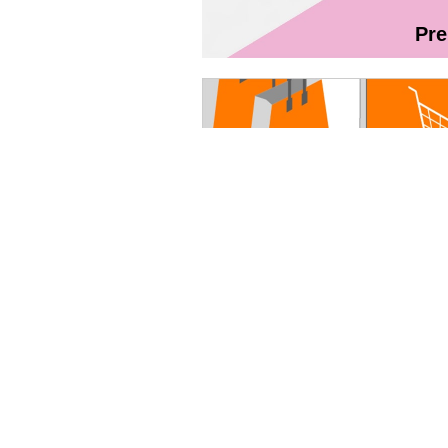
Pr
Magazin On
Ghidul utilizatorului Fibră + TV Int