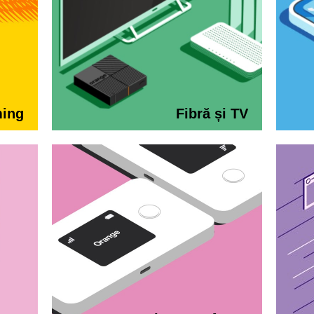
ming
Fibră și TV