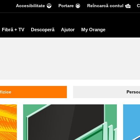
Accesibilitate
Portare
Reîncarcă contul
С
Fibră + TV
Descoperă
Ajutor
My Orange
fizice
Persoa