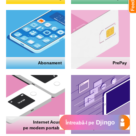
Abonament
PrePay
Djingo
Internet Acum
Internet
Întreabă-l pe
pe modem portabil
pe telefon mobil