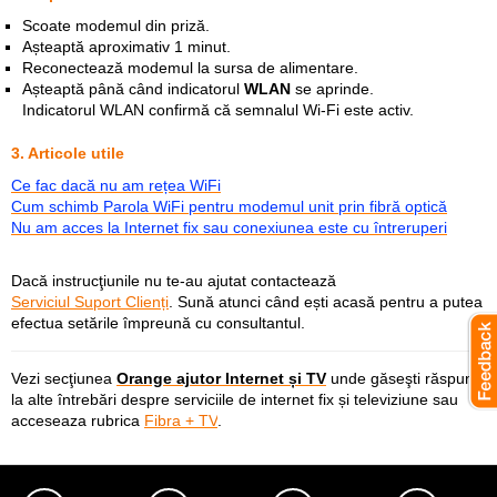
Scoate modemul din priză.
Așteaptă aproximativ 1 minut.
Reconectează modemul la sursa de alimentare.
Așteaptă până când indicatorul
WLAN
se aprinde.
Indicatorul WLAN confirmă că semnalul Wi-Fi este activ.
3. Articole utile
Ce fac dacă nu am rețea WiFi
Cum schimb Parola WiFi pentru modemul unit prin fibră optică
Nu am acces la Internet fix sau conexiunea este cu întreruperi
Dacă instrucţiunile nu te-au ajutat contactează
Serviciul Suport Clienți
.
Sună atunci când ești acasă pentru a putea
efectua setările împreună cu consultantul.
Vezi secţiunea
Orange ajutor Internet și TV
und
e găseşti răspuns
la alte întrebări despre
serviciile de internet fix și televiziune
sau
acceseaza rubrica
Fibra + TV
.