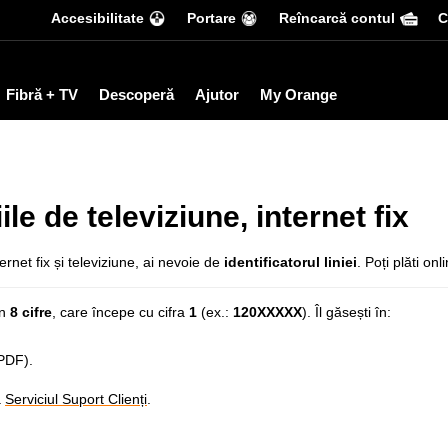
Accesibilitate
Portare
Reîncarcă contul
С
Fibră + TV
Descoperă
Ajutor
My Orange
le de televiziune, internet fix
ernet fix și televiziune, ai nevoie de
identificatorul liniei
. Poți plăti on
in
8 cifre
, care începe cu cifra
1
(ex.:
120XXXXX
).
Îl găsești în:
 PDF).
ă
Serviciul Suport Clienți
.