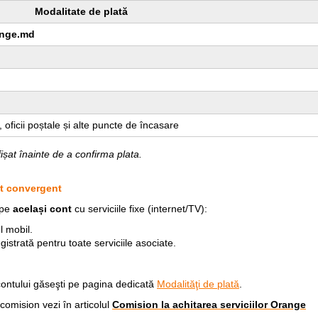
Modalitate de plată
ange.md
oficii poștale și alte puncte de încasare
ișat înainte de a confirma plata.
t convergent
 pe
același cont
cu serviciile fixe (internet/TV):
l mobil.
gistrată pentru toate serviciile asociate.
contului găseşti pe pagina dedicată
Modalităţi de plată
.
 comision vezi în articolul
Comision la achitarea serviciilor Orange