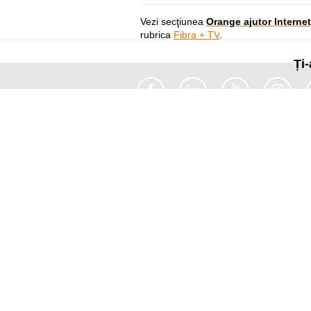
Vezi secţiunea
Orange ajutor Internet
rubrica
Fibra + TV
.
Ți-
Util
Despre Orange Moldova
ISO
Cod de etică
Cariera
Magazine
Magazinul mobil Orange
Semnătura Mobilă