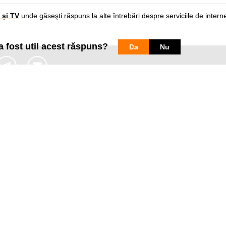
 și TV
und
e găseşti răspuns la alte întrebări despre
serviciile de interne
a fost util acest răspuns?
Da
Nu
Pagini web
Informaţii legale
my.orange.md
Condiţii contractuale
Magazin online
Documente necesare
Termeni utilizare magazin onlin
cybersecurity.orange.md
Condiții procurare dispozitive
systems.orange.md
Date personale
csr.orange.md
Indicatori de calitate
fundatia.orange.md
Interconectare şi acces
digitalcenter.orange.md