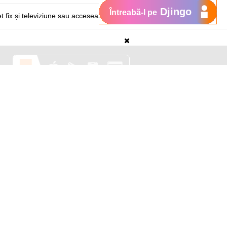
Djingo
Întreabă-l pe
t fix și televiziune
sau acceseaza
Suport
My Orange
Ajutor
e
New
Orange Chat
Orange Service
Modele de cereri
Cum depui o reclamaţie
Protejează-te de fraude