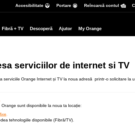
Accesibilitate
Portare
Reîncarcă contul
С
Fibră + TV
Descoperă
Ajutor
My Orange
 serviciilor de internet si TV
era serviciile Orange Internet și TV la noua adresă printr-o solicitare l
ă
le Orange sunt disponibile la noua ta locație:
fixe
.
dea tehnologiile disponibile (Fibră/TV).