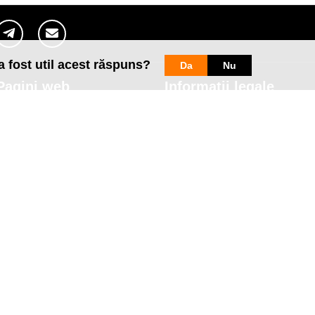
a fost util acest răspuns?
Da
Nu
Pagini web
Informaţii legale
my.orange.md
Condiţii contractuale
Magazin online
Documente necesare
Termeni utilizare magazin onlin
cybersecurity.orange.md
Condiții procurare dispozitive
systems.orange.md
Date personale
csr.orange.md
Indicatori de calitate
fundatia.orange.md
Interconectare şi acces
digitalcenter.orange.md
Pagina Furnizorului
service.orange.md
Alte informaţii