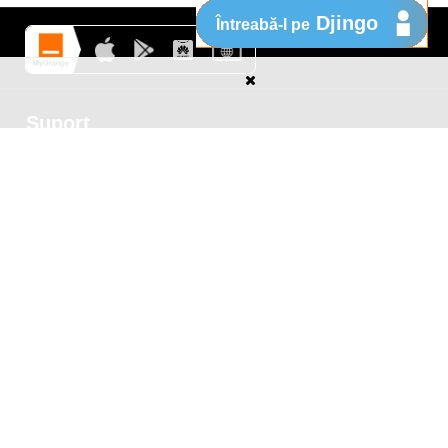
Djingo
Întreabă-l pe
Suport
My Orange
Ajutor
e
New
Orange Chat
Orange Service
Modele de cereri
Cum depui o reclamaţie
Protejează-te de fraude
Notifică o infracţiune