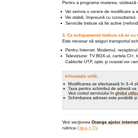
Pentru a programa mutarea, vizitează o
Vei semna o cerere de modificare a a
Vei stabili, împreună cu consultantul, 
Serviciile trebuie să fie active (nefond
3. Ce echipamente trebuie să iei cu 
Este necesar să asiguri transportul echi
Pentru Internet: Modemul, receptorul o
Televiziune: TV BOX-ul, cartela CI+,
Cablurile UTP, optic şi coaxial vor r
Informație utilă:
Modificarea se efectuează în 3–4 zil
Taxa pentru schimbul de adresă va f
Vezi costul serviciului în
ghidul utiliz
Schimbarea adresei este posibilă și în
Vezi secţiunea
Orange ajutor internet
rubrica
Fibra + TV
.