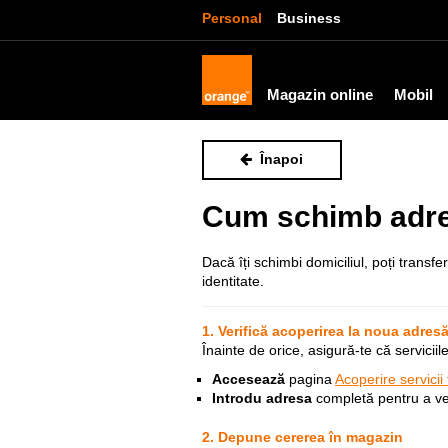
Personal
Business
Magazin online
Mobil
Înapoi
Cum schimb adresa
Dacă îți schimbi domiciliul, poți transf
identitate.
1. Verifică acoperirea la noua adres
Înainte de orice, asigură-te că servicii
Accesează
pagina
Acoperire servicii 
Introdu adresa
completă pentru a ve
2. Depune cererea în magazin