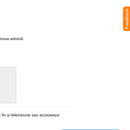
a noua adresă:
 fix și televiziune
sau acceseaza