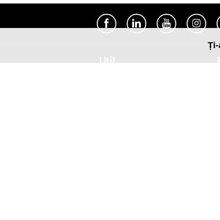
Ți-
Util
Despre Orange Moldova
ISO
Cod de etică
Cariera
Magazine
Magazinul mobil Orange
Semnătura Mobilă