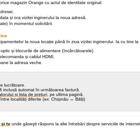
rice magazin Orange cu actul de identitate original.
dresei.
data și ora vizitei inginerului la noua adresă.
ate) în momentul solicitării.
tine
pamentelor la noua locație până în ziua vizitei inginerului. Ia cu tine l
ptic și blocurile de alimentare (încărcătoarele).
 telecomanda și cablul HDMI.
amane la adresa veche.
e lucrătoare.
i inclusă automat în următoarea factură.
atorului și lista de prețur
i, pe ultima pagină.
tre localități diferite (ex: Chișinău ↔ Bălți)
 și tv
und
e găseşti răspuns la alte întrebări despre
serviciile de internet