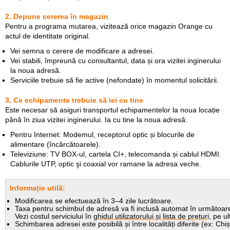
2. Depune cererea în magazin
Pentru a programa mutarea, vizitează orice magazin Orange cu
actul de identitate original.
Vei semna o cerere de modificare a adresei.
Vei stabili, împreună cu consultantul, data și ora vizitei inginerului
la noua adresă.
Serviciile trebuie să fie active (nefondate) în momentul solicitării.
3. Ce echipamente trebuie să iei cu tine
Este necesar să asiguri transportul echipamentelor la noua locație
până în ziua vizitei inginerului. Ia cu tine la noua adresă:
Pentru Internet: Modemul, receptorul optic și blocurile de
alimentare (încărcătoarele).
Televiziune: TV BOX-ul, cartela CI+, telecomanda și cablul HDMI.
Cablurile UTP, optic şi coaxial vor ramane la adresa veche.
Informație utilă:
Modificarea se efectuează în 3–4 zile lucrătoare.
Taxa pentru schimbul de adresă va fi inclusă automat în următoare
Vezi costul serviciului în
ghidul utilizatorului și lista de prețur
i, pe u
Schimbarea adresei este posibilă și între localități diferite (ex: Chi