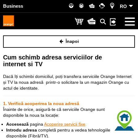
Business
RO
Înapoi
Cum schimb adresa serviciilor de
internet si TV
Dacă îți schimbi domiciliul, poți transfera serviciile Orange Internet
și TV la noua adresă printr-o solicitare la un magazin Orange cu
actul de identitate.
1. Verifică acoperirea la noua adresă
Înainte de orice, asigură-te că serviciile Orange sunt
disponibile la noua ta locație:
Accesează
pagina
Acoperire servicii fixe
.
Introdu adresa
completă pentru a vedea tehnologiile
disponibile (Fibră/TV).