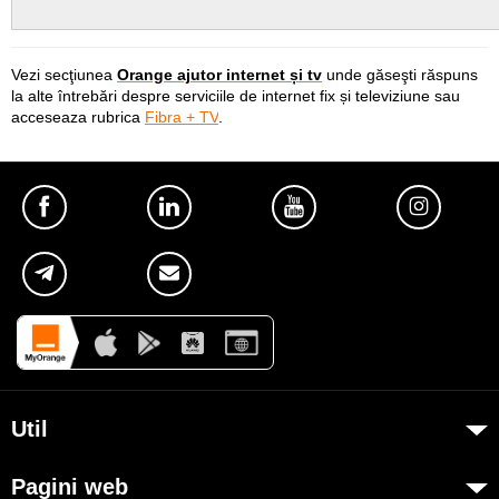
Vezi secţiunea
Orange ajutor internet și tv
und
e găseşti răspuns
la alte întrebări despre
serviciile de internet fix și televiziune
sau
acceseaza rubrica
Fibra + TV
.
Util
Despre Orange Moldova
Pagini web