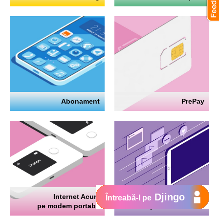
Abonament
PrePay
Djingo
Internet Acum
Internet
Întreabă-l pe
pe modem portabil
pe telefon mobil