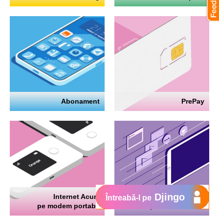
Abonament
PrePay
Djingo
Internet Acum
Internet
Întreabă-l pe
pe modem portabil
pe telefon mobil