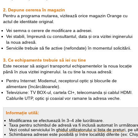
2. Depune cererea în magazin
Pentru a programa mutarea, vizitează orice magazin Orange cu
actul de identitate original.
Vei semna o cerere de modificare a adresei.
Vei stabili, împreună cu consultantul, data și ora vizitei inginerului
la noua adresă.
Serviciile trebuie să fie active (nefondate) în momentul solicitării.
3. Ce echipamente trebuie să iei cu tine
Este necesar să asiguri transportul echipamentelor la noua locație
până în ziua vizitei inginerului. Ia cu tine la noua adresă:
Pentru Internet: Modemul, receptorul optic și blocurile de
alimentare (încărcătoarele).
Televiziune: TV BOX-ul, cartela CI+, telecomanda și cablul HDMI.
Cablurile UTP, optic şi coaxial vor ramane la adresa veche.
Informație utilă:
Modificarea se efectuează în 3–4 zile lucrătoare.
Taxa pentru schimbul de adresă va fi inclusă automat în următoare
Vezi costul serviciului în
ghidul utilizatorului și lista de prețur
i, pe u
Schimbarea adresei este posibilă și între localități diferite (ex: Chi