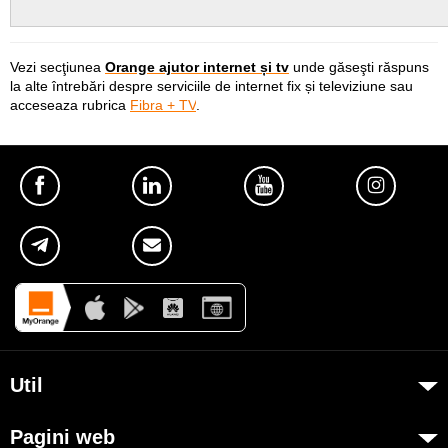
Vezi secţiunea
Orange ajutor internet și tv
und
e găseşti răspuns
la alte întrebări despre
serviciile de internet fix și televiziune
sau
acceseaza rubrica
Fibra + TV
.
Util
Despre Orange Moldova
Pagini web