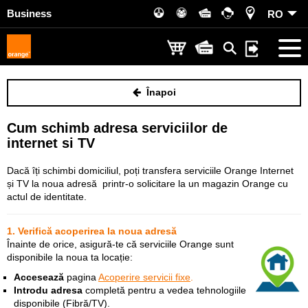
Business
RO
Înapoi
Cum schimb adresa serviciilor de
internet si TV
Dacă îți schimbi domiciliul, poți transfera serviciile Orange Internet
și TV la noua adresă printr-o solicitare la un magazin Orange cu
actul de identitate.
1. Verifică acoperirea la noua adresă
Înainte de orice, asigură-te că serviciile Orange sunt
disponibile la noua ta locație:
Accesează
pagina
Acoperire servicii fixe
.
Introdu adresa
completă pentru a vedea tehnologiile
disponibile (Fibră/TV).