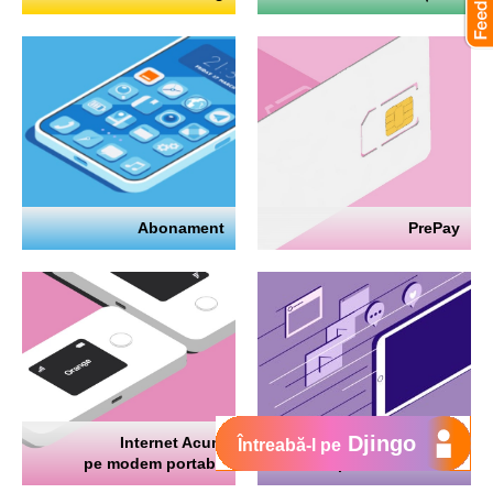
Abonament
PrePay
Djingo
Internet Acum
Internet
Întreabă-l pe
pe modem portabil
pe telefon mobil