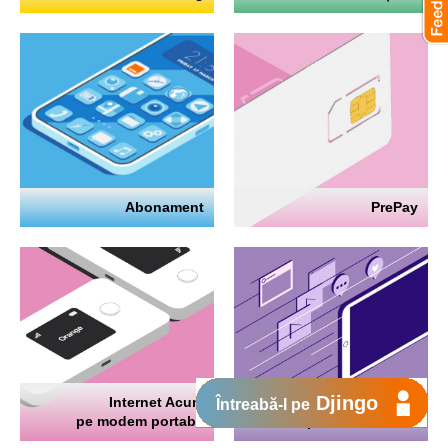
Abonament
PrePay
Djingo
Internet Acum
Internet
Întreabă-l pe
pe modem portabil
pe telefon mobil