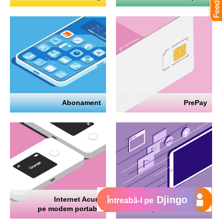
Abonament
PrePay
Djingo
Internet Acum
Internet
Întreabă-l pe
pe modem portabil
pe telefon mobil