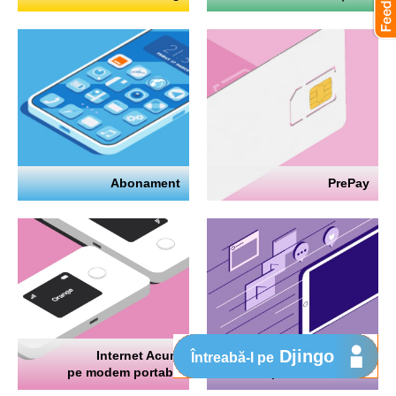
Abonament
PrePay
Djingo
Internet Acum
Internet
Întreabă-l pe
pe modem portabil
pe telefon mobil