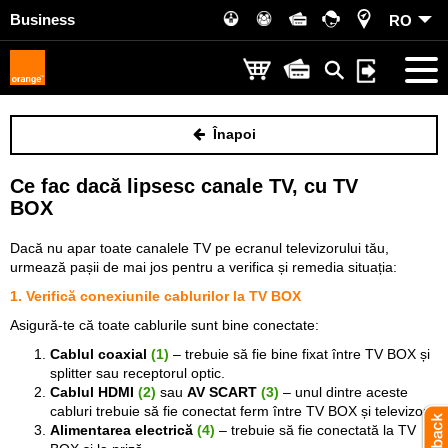
Business
RO
Înapoi
Ce fac dacă lipsesc canale TV, cu TV
BOX
Dacă nu apar toate canalele TV pe ecranul televizorului tău,
urmează pașii de mai jos pentru a verifica și remedia situația:
1. Verifică conexiunile cablurilor la TV BOX
Asigură-te că toate cablurile sunt bine conectate:
Cablul coaxial
(1)
– trebuie să fie bine fixat între TV BOX și
splitter sau receptorul optic.
Cablul HDMI
(2)
sau
AV SCART
(3)
– unul dintre aceste
cabluri trebuie să fie conectat ferm între TV BOX și televizor.
Alimentarea electrică
(4)
– trebuie să fie conectată la TV