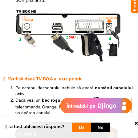
BOX și la priză.
2. Verifică dacă TV BOX-ul este pornit
Pe ecranul decodorului trebuie să apară
numărul canalului
activ.
Dacă vezi un
bec roșu
, apasă butonul
de pe
Djingo
Întreabă-l pe
telecomanda Orange. Becul se va face
verde
, iar pe ecran
va apărea canalul.
Ți-a fost util acest răspuns?
Da
Nu