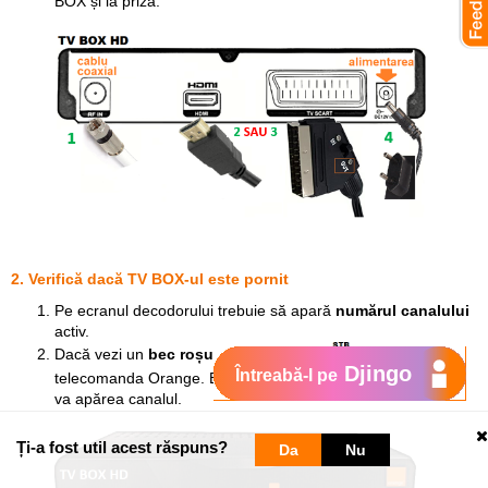
BOX și la priză.
2. Verifică dacă TV BOX-ul este pornit
Pe ecranul decodorului trebuie să apară
numărul canalului
activ.
Dacă vezi un
bec roșu
, apasă butonul
de pe
Djingo
Întreabă-l pe
telecomanda Orange. Becul se va face
verde
, iar pe ecran
va apărea canalul.
Ți-a fost util acest răspuns?
Da
Nu