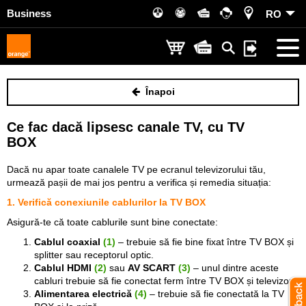
Business
RO
Înapoi
Ce fac dacă lipsesc canale TV, cu TV
BOX
Dacă nu apar toate canalele TV pe ecranul televizorului tău,
urmează pașii de mai jos pentru a verifica și remedia situația:
1. Verifică conexiunile cablurilor la TV BOX
Asigură-te că toate cablurile sunt bine conectate:
Cablul coaxial
(1)
– trebuie să fie bine fixat între TV BOX și
splitter sau receptorul optic.
Cablul HDMI
(2)
sau
AV SCART
(3)
– unul dintre aceste
cabluri trebuie să fie conectat ferm între TV BOX și televizor.
Alimentarea electrică
(4)
– trebuie să fie conectată la TV