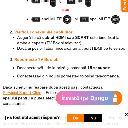
apoi
apoi
și
sau
apoi MUTE
apoi MUTE
și
Verifică conexiunile cablurilor:
Asigură-te că
cablul HDMI sau SCART
este bine fixat la
ambele capete (TV Box și televizor).
Dacă ai posibilitatea, încearcă un alt port HDMI pe televizor.
Repornește TV Box-ul:
Deconectează-l de la priză și așteaptă
15 secunde
.
Conectează-l din nou și pornește-l folosind telecomanda.
Dacă sunetul nu reapare după acești pași, contactează
Serviciul Suport Clienți
. Este recomandat să fii acasă în momentul
Djingo
apelului pentru a putea efectua verificările necesare împreună cu
Întreabă-l pe
consultantul.
Ți-a fost util acest răspuns?
Vezi secţiunea
orange ajutor internet și tv
unde găseşti răspuns
Da
Nu
la alte întrebări despre serviciile de internet fix și televiziune sau