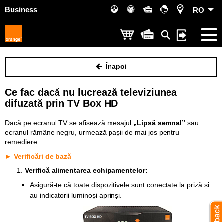
Business
RO
Înapoi
Ce fac dacă nu lucrează televiziunea
difuzată prin TV Box HD
Dacă pe ecranul TV se afisează mesajul
„Lipsă semnal”
sau
ecranul rămâne negru, urmează pașii de mai jos pentru
remediere:
► Verificări de bază
Verifică alimentarea echipamentelor:
Asigură-te că toate dispozitivele sunt conectate la priză și
au indicatorii luminoși aprinși.