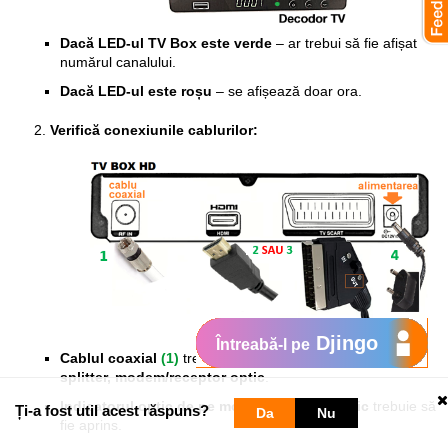
Dacă LED-ul TV Box este verde
– ar trebui să fie afișat
numărul canalului.
Dacă LED-ul este roșu
– se afișează doar ora.
Verifică conexiunile cablurilor:
Djingo
Întreabă-l pe
Cablul coaxial
(1)
trebuie să fie bine fixat la
TV Box,
splitter, modem/receptor optic
.
Indicatorul optic de pe modem/receptor optic
trebuie să
Ți-a fost util acest răspuns?
Da
Nu
fie aprins.