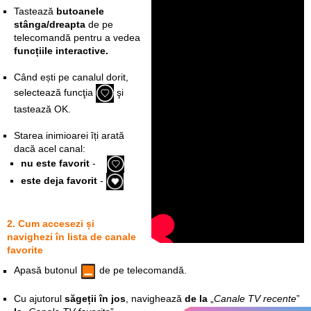
Tastează
butoanele
stânga/dreapta
de pe
telecomandă pentru a vedea
funcțiile interactive.
Când ești pe canalul dorit,
selectează funcţia
şi
tastează OK.
Starea inimioarei îți arată
dacă acel canal:
nu este favorit
-
este deja favorit
-
2. Cum accesezi și
navighezi în lista de canale
favorite
Apasă butonul
de pe telecomandă.
Cu ajutorul
săgeții în jos
, navighează
de la
„
Canale TV recente
”