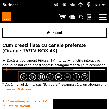
Business
RO
Înapoi
Cum creezi lista cu canale preferate
(Orange TV/TV BOX 4K)
► Dacă ai abonament
Fibra și TV Interactiv
, funcțiile interactive
apar automat când apeși săgețile
stânga/dreapta
pe telecomandă.
*
Dacă meniul de mai sus
NU apare
înseamnă că ai un abonament
Fibra și TV Acasă
.
1. Cum adaugi un canal TV
în lista de favorit