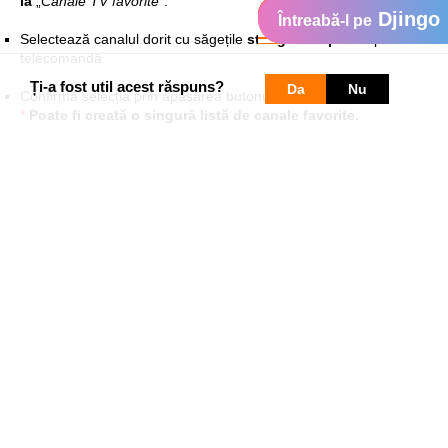
la
„
Canale TV favorite
”.
Djingo
Întreabă-l pe
Selectează canalul dorit cu săgețile
stânga/dreapta
de pe
telecomandă.
Ți-a fost util acest răspuns?
Da
Nu
Confirmă selecția prin apăsarea butonului OK.
*
Poate fi creată o singură listă de canale favorite.
► Dacă ai abonament
Fibra și TV Acasă
(fără funcții
interactive)
Cum creezi o listă personalizată de canale TV favorite
Apasă
Favorite
→
Creează o listă nouă
1
2
Introdu numele listei și selectează
Continuare
3
Selectează canalul dorit și apasă
OK
pentru a-l adăuga
4
Repetă pentru toate canalele dorite
5
Apasă
→ Salvare