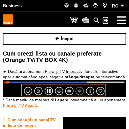
Business
RO
Înapoi
Cum creezi lista cu canale preferate
(Orange TV/TV BOX 4K)
► Dacă ai abonament
Fibra și TV Interactiv
, funcțiile interactive
apar automat când apeși săgețile
stânga/dreapta
pe telecomandă.
*
Dacă meniul de mai sus
NU apare
înseamnă că ai un abonament
Fibra și TV Acasă
.
1. Cum adaugi un canal TV
în lista de favorit