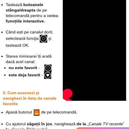
Tastează
butoanele
stânga/dreapta
de pe
telecomandă pentru a vedea
funcțiile interactive.
Când ești pe canalul dorit,
selectează funcţia
şi
tastează OK.
Starea inimioarei îți arată
dacă acel canal:
nu este favorit
-
este deja favorit
-
2. Cum accesezi și
navighezi în lista de canale
favorite
Apasă butonul
de pe telecomandă.
Cu ajutorul
săgeții în jos
, navighează
de la
„
Canale TV recente
”