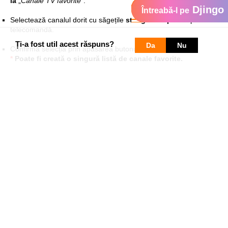
la
„
Canale TV favorite
”.
Djingo
Întreabă-l pe
Selectează canalul dorit cu săgețile
stânga/dreapta
de pe
telecomandă.
Ți-a fost util acest răspuns?
Da
Nu
Confirmă selecția prin apăsarea butonului OK.
*
Poate fi creată o singură listă de canale favorite.
► Dacă ai abonament
Fibra și TV Acasă
(fără funcții
interactive)
Cum creezi o listă personalizată de canale TV favorite
Apasă
Favorite
→
Creează o listă nouă
1
2
Introdu numele listei și selectează
Continuare
3
Selectează canalul dorit și apasă
OK
pentru a-l adăuga
4
Repetă pentru toate canalele dorite
5
Apasă
→ Salvare