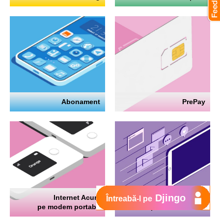
Abonament
PrePay
Djingo
Internet Acum
Internet
Întreabă-l pe
pe modem portabil
pe telefon mobil