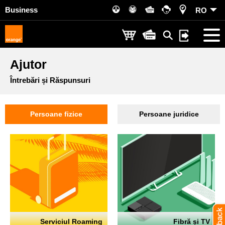
Business
RO
Ajutor
Întrebări și Răspunsuri
Persoane fizice
Persoane juridice
Serviciul Roaming
Fibră și TV