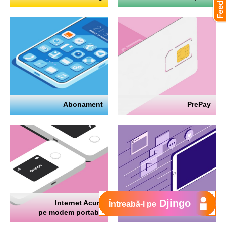
Abonament
PrePay
Djingo
Internet Acum
Internet
Întreabă-l pe
pe modem portabil
pe telefon mobil