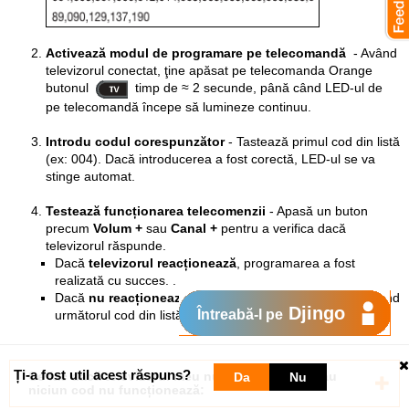
Activează modul de programare pe telecomandă
-
Având
televizorul conectat, ţine apăsat pe telecomanda Orange
butonul
timp de ≈ 2 secunde, până când LED-ul de
pe telecomandă începe să lumineze continuu.
Introdu codul corespunzător
- Tastează primul cod din listă
(ex: 004). Dacă introducerea a fost corectă, LED-ul se va
stinge automat.
Testează funcționarea telecomenzii
- Apasă un buton
precum
Volum +
sau
Canal +
pentru a verifica dacă
televizorul răspunde.
Dacă
televizorul reacționează
, programarea a fost
realizată cu succes. .
Dacă
nu reacționează
, repetă pașii de la punctul 2 folosind
Djingo
Întreabă-l pe
următorul cod din listă.
Ți-a fost util acest răspuns?
Ce fac dacă televizorul meu nu se află în listă sau
Da
Nu
niciun cod nu funcționează: