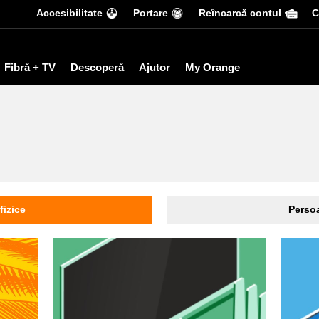
Accesibilitate
Portare
Reîncarcă contul
С
Fibră + TV
Descoperă
Ajutor
My Orange
fizice
Persoa