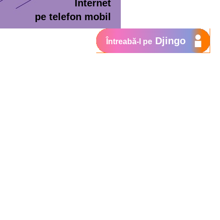
Internet
pe telefon mobil
Djingo
Întreabă-l pe
ment