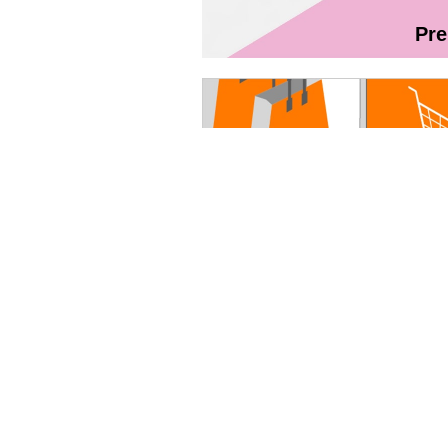
Pr
Magazin On
Ghidul utilizatorului Fibră + TV Int