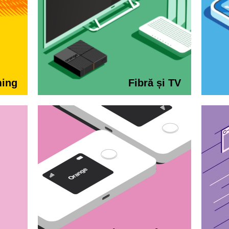
ming
Fibră și TV