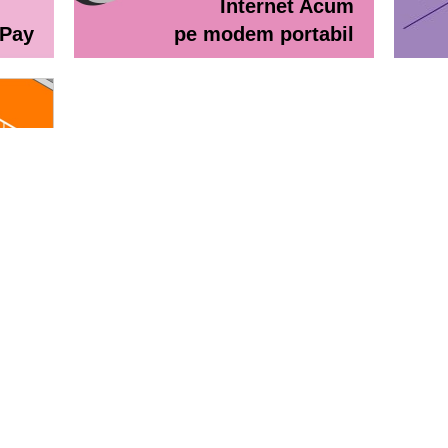
Internet Acum
ePay
pe modem portabil
line
eractiv / Lista de prețuri
Lista de preţuri Orange Abona