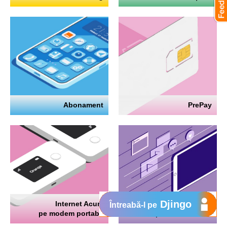
Abonament
PrePay
Djingo
Internet Acum
Internet
Întreabă-l pe
pe modem portabil
pe telefon mobil