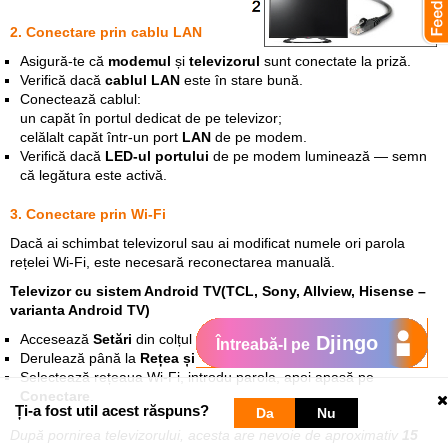
2. Conectare prin cablu LAN
Asigură-te că
modemul
și
televizorul
sunt conectate la priză.
Verifică dacă
cablul LAN
este în stare bună.
Conectează cablul:
un capăt în portul dedicat de pe televizor;
celălalt capăt într-un port
LAN
de pe modem.
Verifică dacă
LED-ul portului
de pe modem luminează — semn
că legătura este activă.
3. Conectare prin Wi-Fi
Dacă ai schimbat televizorul sau ai modificat numele ori parola
rețelei Wi‑Fi, este necesară reconectarea manuală.
Televizor cu sistem Android TV(TCL, Sony, Allview, Hisense –
varianta Android TV)
Accesează
Setări
din colțul dreapta sus al ecranului principal.
Djingo
Întreabă-l pe
Derulează până la
Rețea și Internet
.
Selectează rețeaua Wi-Fi, introdu parola, apoi apasă pe
Conectare
.
Ți-a fost util acest răspuns?
Da
Nu
După pornirea televizorului, acesta are nevoie de aproximativ
15