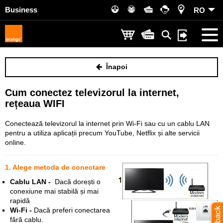
Business
RO
Înapoi
Cum conectez televizorul la internet,
rețeaua WIFI
Conectează televizorul la internet prin Wi-Fi sau cu un cablu LAN
pentru a utiliza aplicații precum YouTube, Netflix și alte servicii
online.
1. Alege metoda de conectare
Cablu LAN -
Dacă dorești o
conexiune mai stabilă și mai
rapidă
Wi-Fi -
Dacă preferi conectarea
fără cablu.