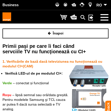
Business
RO
Înapoi
Primii paşi pe care îi faci când
servciile TV nu funcţionează cu CI+
1. Verificările de bază dacă televiziunea nu funcționează cu
modulul CI+(CAM)
Verifică LED-ul de pe modulul CI+:
Verde
– conectat și funcțional
Roșu
– lipsă semnal sau oră/data greșită.
Pentru modelele Samsung şi TCL cauza
ar putea fi dacă sursa selectată e TV
analog.