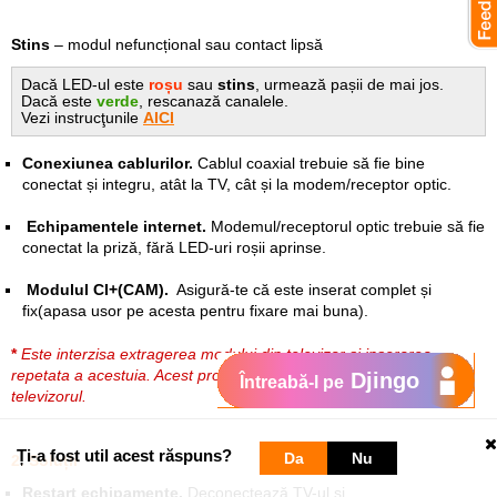
Stins
– modul nefuncțional sau contact lipsă
Dacă LED-ul este
roșu
sau
stins
, urmează pașii de mai jos.
Dacă este
verde
, rescanază canalele.
Vezi instrucţunile
AICI
Conexiunea cablurilor.
Cablul coaxial trebuie să fie bine
conectat și integru, atât la TV, cât și la modem/receptor optic.
Echipamentele internet.
Modemul/receptorul optic trebuie să fie
conectat la priză, fără LED-uri roșii aprinse.
Modulul CI+(CAM).
Asigură-te că este inserat complet și
fix(apasa usor pe acesta pentru fixare mai buna).
*
Este interzisa extragerea modului din televizor si inserarea
repetata a acestuia. Acest proces poate deteriora modulul sau
Djingo
Întreabă-l pe
televizorul.
Ți-a fost util acest răspuns?
Da
Nu
2. Soluții
Restart echipamente.
Deconectează TV-ul și