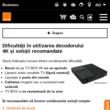
Business
RO
Înapoi
Dificultăți în utilizarea decodorului
4K și soluții recomandate
Dacă întâmpini oricare dintre următoarele dificultăți:
Becul
de pe TV BOX 4K
nu se aprinde
Lipsesc toate canalele TV
(lipsă semnal)
Lipseşte
o parte din canale
Calitatea
imaginii sau a sunetului este
scăzută
TV BOX-ul
se restartează de la sine
Îți recomandăm să încerci următoarele soluții simple:
1. Verificări de bază