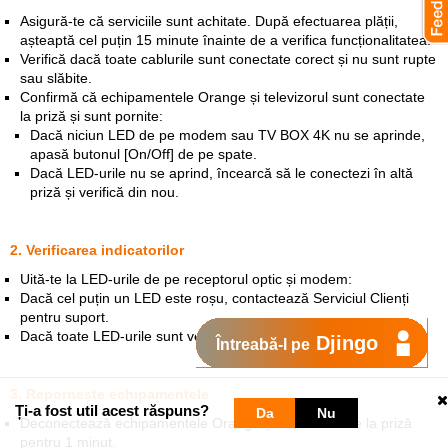
Asigură-te că serviciile sunt achitate. După efectuarea plății,
așteaptă cel puțin 15 minute înainte de a verifica funcționalitatea.
Verifică dacă toate cablurile sunt conectate corect și nu sunt rupte
sau slăbite.
Confirmă că echipamentele Orange și televizorul sunt conectate
la priză și sunt pornite:
Dacă niciun LED de pe modem sau TV BOX 4K nu se aprinde,
apasă butonul [On/Off] de pe spate.
Dacă LED-urile nu se aprind, încearcă să le conectezi în altă
priză și verifică din nou.
2. Verificarea indicatorilor
Uită-te la LED-urile de pe receptorul optic și modem:
Dacă cel puțin un LED este roșu, contactează Serviciul Clienți
pentru suport.
Dacă toate LED-urile sunt verzi, continuă cu următorii pași.
Djingo
Întreabă-l pe
3. Repornește echipamentele
Ți-a fost util acest răspuns?
Da
Nu
Deconectează echipamentele Orange și televizorul de la priză
pentru 1 minut.