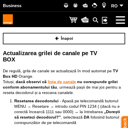
Business
RO
Înapoi
Actualizarea grilei de canale pe TV
BOX
De regulă, grila de canale se actualizază în mod automat pe
TV
Box HD
Orange.
Totuși,
dacă observi că
lista de canale
nu corespunde grilei
conform abonamentului tău
, urmează pașii de mai jos pentru a
reseta decodorul și a rescana canalele.
Resetarea decodorului
- Apasă pe telecomandă butonul
MENU → Resetare → introdu codul PIN 1234 ( (dacă nu e
corectă încearcă 1111 sau 0000) → la întrebarea
„Dorești
să resetezi decodorul?”
, selectează
DA
folosind butonul
corespunzător de pe telecomandă