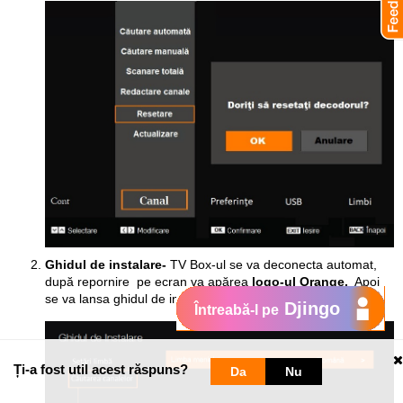
Ghidul de instalare-
TV Box-ul se va deconecta automat,
după repornire pe ecran va apărea
logo-ul Orange.
Apoi
se va lansa ghidul de instalare.
Djingo
Întreabă-l pe
Ți-a fost util acest răspuns?
Da
Nu