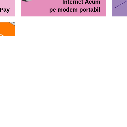
Internet Acum
ePay
pe modem portabil
line
eractiv / Lista de prețuri
Lista de preţuri Orange Abona