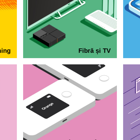
ming
Fibră și TV