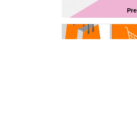
Pr
Magazin On
Ghidul utilizatorului Fibră + TV Int