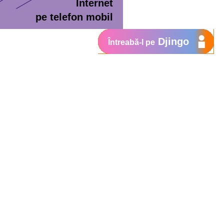
Internet
pe telefon mobil
Djingo
Întreabă-l pe
ment