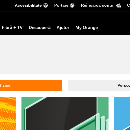
Accesibilitate
Portare
Reîncarcă contul
С
Fibră + TV
Descoperă
Ajutor
My Orange
fizice
Persoa