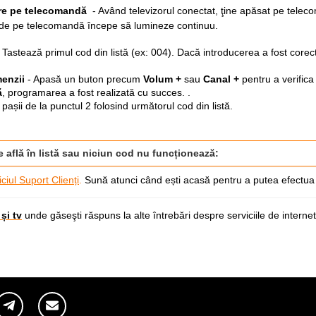
re pe telecomandă
-
Având televizorul conectat, ţine apăsat pe tel
de pe telecomandă începe să lumineze continuu.
- Tastează primul cod din listă (ex: 004). Dacă introducerea a fost core
menzii
- Apasă un buton precum
Volum +
sau
Canal +
pentru a verifica
ă
, programarea a fost realizată cu succes. .
 pașii de la punctul 2 folosind următorul cod din listă.
 află în listă sau niciun cod nu funcționează:
ciul Suport Clienți
.
Sună atunci când ești acasă pentru a putea efectua v
și tv
unde găseşti răspuns la alte întrebări despre serviciile de internet