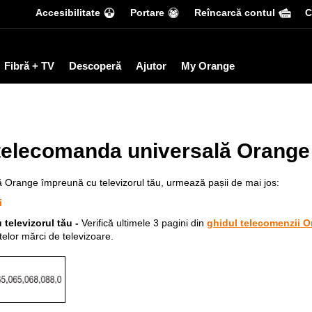
Accesibilitate
Portare
Reîncarcă contul
С
Fibră + TV
Descoperă
Ajutor
My Orange
elecomanda universală Orange
ă Orange împreună cu televizorul tău, urmează pașii de mai jos:
i
u televizorul tău -
Verifică ultimele 3 pagini din
ghidul telecomenzii 
telor mărci de televizoare.