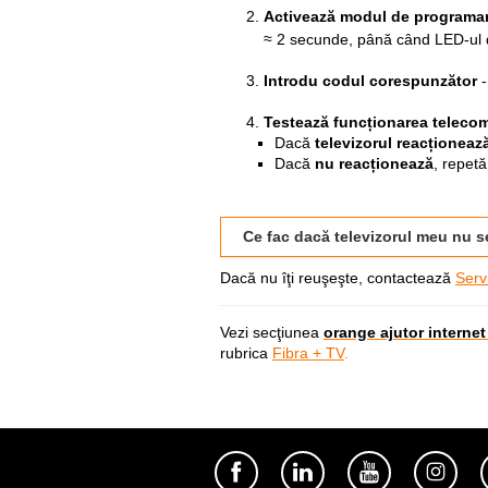
Activează modul de programa
≈ 2 secunde, până când LED-ul 
Introdu codul corespunzător
Testează funcționarea teleco
Dacă
televizorul reacționeaz
Dacă
nu reacționează
, repetă
Ce fac dacă televizorul meu nu se
Dacă nu îţi reuşeşte, contactează
Servi
Vezi secţiunea
orange ajutor internet 
rubrica
Fibra + TV
.