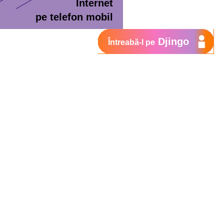
Internet
pe telefon mobil
Djingo
Întreabă-l pe
ment