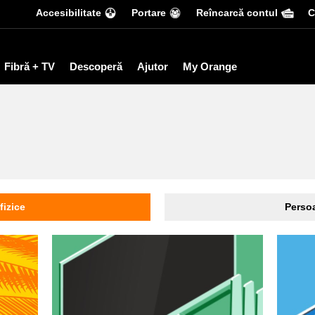
Accesibilitate
Portare
Reîncarcă contul
С
Fibră + TV
Descoperă
Ajutor
My Orange
fizice
Persoa