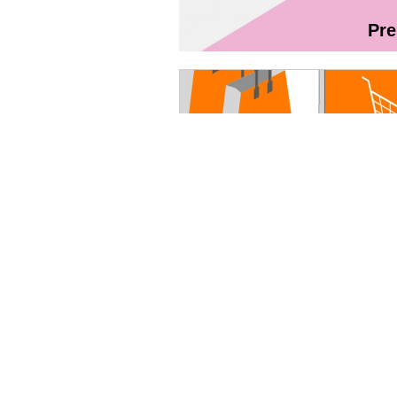
Pr
Magazin On
Ghidul utilizatorului Fibră + TV Int