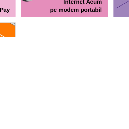
Internet Acum
ePay
pe modem portabil
line
eractiv / Lista de prețuri
Lista de preţuri Orange Abona