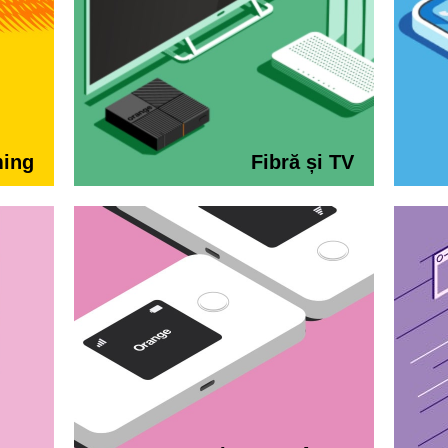
ming
Fibră și TV