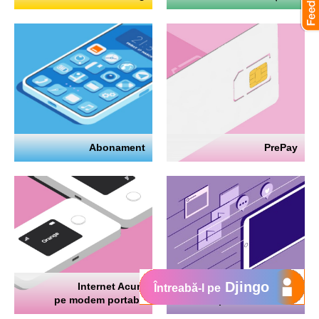
Abonament
PrePay
Djingo
Internet Acum
Internet
Întreabă-l pe
pe modem portabil
pe telefon mobil