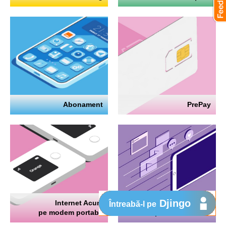
Abonament
PrePay
Djingo
Internet Acum
Internet
Întreabă-l pe
pe modem portabil
pe telefon mobil