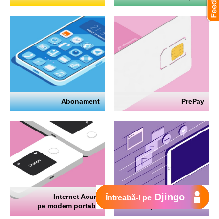
Abonament
PrePay
Djingo
Internet Acum
Internet
Întreabă-l pe
pe modem portabil
pe telefon mobil