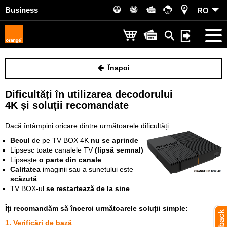
Business
RO
Înapoi
Dificultăți în utilizarea decodorului
4K și soluții recomandate
Dacă întâmpini oricare dintre următoarele dificultăți:
Becul
de pe TV BOX 4K
nu se aprinde
Lipsesc toate canalele TV
(lipsă semnal)
Lipseşte
o parte din canale
Calitatea
imaginii sau a sunetului este
scăzută
TV BOX-ul
se restartează de la sine
Îți recomandăm să încerci următoarele soluții simple:
1. Verificări de bază