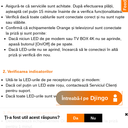
Asigură-te că serviciile sunt achitate. După efectuarea plății,
așteaptă cel puțin 15 minute înainte de a verifica funcționalitatea.
Verifică dacă toate cablurile sunt conectate corect și nu sunt rupte
sau slăbite.
Confirmă că echipamentele Orange și televizorul sunt conectate
la priză și sunt pornite:
Dacă niciun LED de pe modem sau TV BOX 4K nu se aprinde,
apasă butonul [On/Off] de pe spate.
Dacă LED-urile nu se aprind, încearcă să le conectezi în altă
priză și verifică din nou.
2. Verificarea indicatorilor
Uită-te la LED-urile de pe receptorul optic și modem:
Dacă cel puțin un LED este roșu, contactează Serviciul Clienți
pentru suport.
Dacă toate LED-urile sunt verzi, continuă cu următorii pași.
Djingo
Întreabă-l pe
3. Repornește echipamentele
Ți-a fost util acest răspuns?
Da
Nu
Deconectează echipamentele Orange și televizorul de la priză
pentru 1 minut.