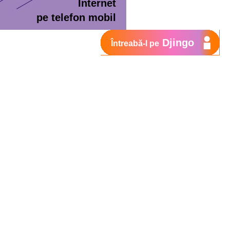
Internet
pe telefon mobil
Djingo
Întreabă-l pe
ment