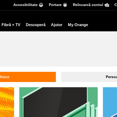
Accesibilitate
Portare
Reîncarcă contul
С
Fibră + TV
Descoperă
Ajutor
My Orange
fizice
Persoa