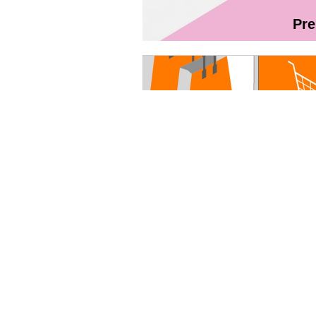
Pr
Magazin On
Ghidul utilizatorului Fibră + TV Int