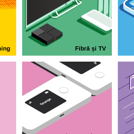
ming
Fibră și TV