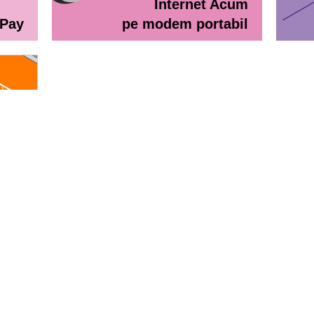
Internet Acum
ePay
pe modem portabil
line
eractiv / Lista de prețuri
Lista de preţuri Orange Abona