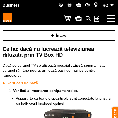
Business
RO
Înapoi
Ce fac dacă nu lucrează televiziunea
difuzată prin TV Box HD
Dacă pe ecranul TV se afisează mesajul
„Lipsă semnal”
sau
ecranul rămâne negru, urmează pașii de mai jos pentru
remediere:
► Verificări de bază
Verifică alimentarea echipamentelor:
Asigură-te că toate dispozitivele sunt conectate la priză și
au indicatorii luminoși aprinși.