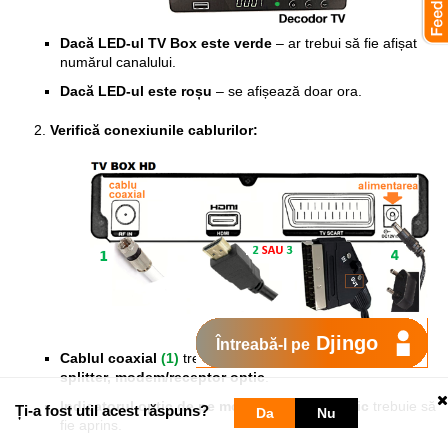
Dacă LED-ul TV Box este verde
– ar trebui să fie afișat
numărul canalului.
Dacă LED-ul este roșu
– se afișează doar ora.
Verifică conexiunile cablurilor:
Djingo
Întreabă-l pe
Cablul coaxial
(1)
trebuie să fie bine fixat la
TV Box,
splitter, modem/receptor optic
.
Indicatorul optic de pe modem/receptor optic
trebuie să
Ți-a fost util acest răspuns?
Da
Nu
fie aprins.