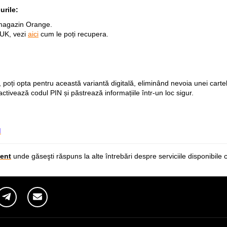
urile:
n magazin Orange.
PUK, vezi
aici
cum le poți recupera.
, poți opta pentru această variantă digitală, eliminând nevoia unei cartel
activează codul PIN și păstrează informațiile într-un loc sigur.
M
ent
unde găseşti răspuns la alte întrebări despre serviciile disponibile