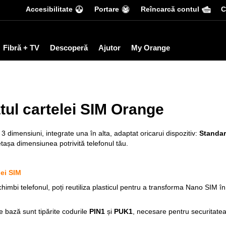
Accesibilitate
Portare
Reîncarcă contul
С
Fibră + TV
Descoperă
Ajutor
My Orange
tul cartelei SIM Orange
3 dimensiuni, integrate una în alta, adaptat oricarui dispozitiv:
Standa
detașa dimensiunea potrivită telefonul tău.
lei SIM
chimbi telefonul, poți reutiliza plasticul pentru a transforma Nano SIM în
e bază sunt tipărite codurile
PIN1
și
PUK1
, necesare pentru securitatea