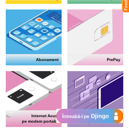
Abonament
PrePay
Djingo
Internet Acum
Internet
Întreabă-l pe
pe modem portabil
pe telefon mobil