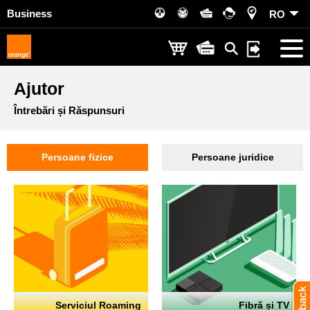
Business
RO
Ajutor
Întrebări și Răspunsuri
Persoane fizice
Persoane juridice
Serviciul Roaming
Fibră și TV