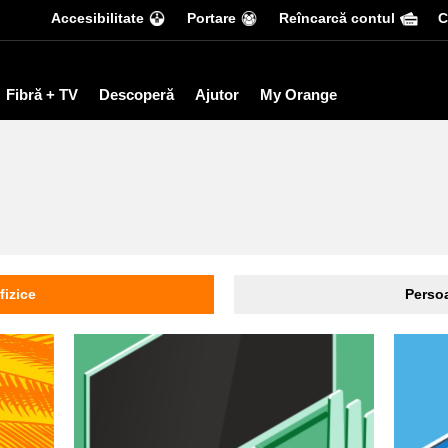
Accesibilitate
Portare
Reîncarcă contul
С
Fibră + TV
Descoperă
Ajutor
My Orange
fizice
Persoa