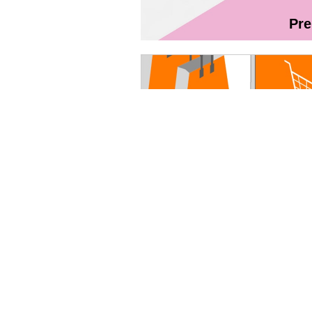
Pr
Magazin On
Ghidul utilizatorului Fibră + TV Int