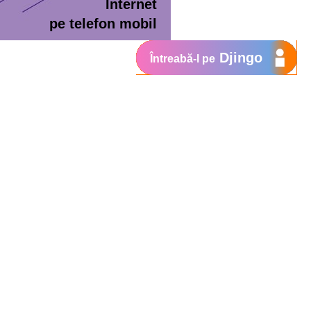
Internet
pe telefon mobil
Djingo
Întreabă-l pe
ment