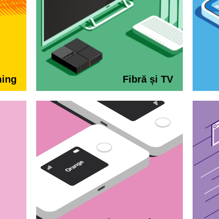
ming
Fibră și TV