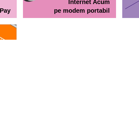
Internet Acum
ePay
pe modem portabil
line
eractiv / Lista de prețuri
Lista de preţuri Orange Abona