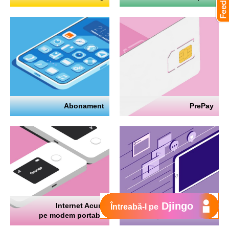
Abonament
PrePay
Djingo
Internet Acum
Internet
Întreabă-l pe
pe modem portabil
pe telefon mobil