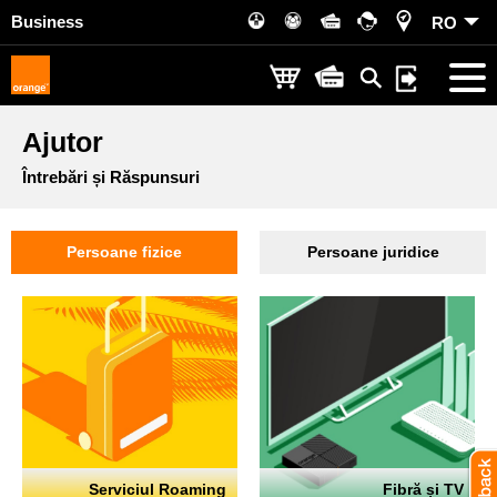
Business
RO
Ajutor
Întrebări și Răspunsuri
Persoane fizice
Persoane juridice
Serviciul Roaming
Fibră și TV